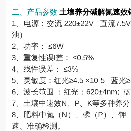
二、产品参数
土壤养分碱解氮速效
1、电源：交流 220±22V 直流7
池）
2、功率： ≤6W
3、重复性误l差： ≤0.5%
4、线性误差： ≤3%
5、灵敏度：红光≥4.5 ×10-5 蓝光≥3.
6、波长范围 ：红光：620±4nm; 蓝
7、土壤中速效N、P、K等多种养
8、肥料中氮（N）、磷（P）、钾
速、准确检测。