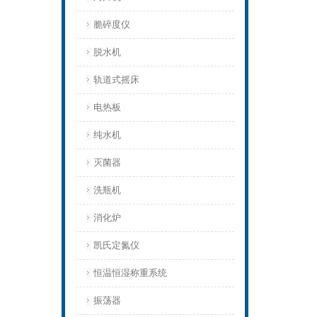
脆碎度仪
脱水机
轨道式摇床
电热板
纯水机
灭菌器
洗瓶机
消化炉
凯氏定氮仪
恒温恒湿称重系统
振荡器