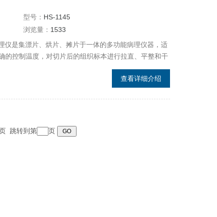
型号：
HS-1145
浏览量：
1533
烘处理仪是集漂片、烘片、摊片于一体的多功能病理仪器，适
确的控制温度，对切片后的组织标本进行拉直、平整和干
查看详细介绍
 末页 跳转到第
页