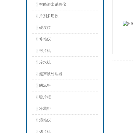
智能溶出试验仪
片剂多用仪
硬度仪
修蜡仪
封片机
冷水机
超声波处理器
阴凉柜
晾片柜
冷藏柜
熔蜡仪
烤片机