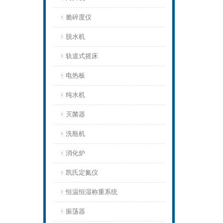
脆碎度仪
脱水机
轨道式摇床
电热板
纯水机
灭菌器
洗瓶机
消化炉
凯氏定氮仪
恒温恒湿称重系统
振荡器