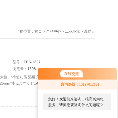
当前位置：
首页
>
产品中心
>
工业环境
>
温度计
型号：
TES-1327
浏览量：
1598
在线交流
*大值、*小值功能 温度测量范围 -20℃~+500℃ 内装雷射
mm*小点尺寸 0.1℃/0.2℉分辨率 固定 0.95。
咨询热线：13127012891
查看详细介绍
您好！欢迎前来咨询，很高兴为您
服务，请问您要咨询什么问题呢？