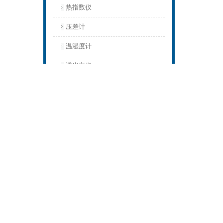
热指数仪
压差计
温湿度计
透光率仪
辉度计
亮度计
测距仪
洁净采样车
白度仪
色差仪
熔点仪
场强仪