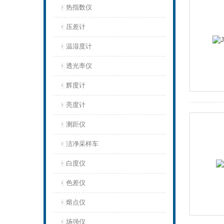
热指数仪
压差计
温湿度计
透光率仪
辉度计
亮度计
测距仪
洁净采样车
白度仪
色差仪
熔点仪
场强仪