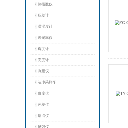
热指数仪
压差计
温湿度计
透光率仪
辉度计
亮度计
测距仪
洁净采样车
白度仪
色差仪
熔点仪
场强仪