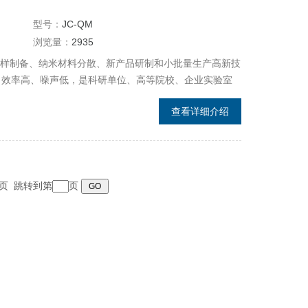
型号：
JC-QM
浏览量：
2935
、小样制备、纳米材料分散、新产品研制和小批量生产高新技
、效率高、噪声低，是科研单位、高等院校、企业实验室
得四个样品）的理想设备，配用真空球磨罐，可在真空状
查看详细介绍
冶金、电子、建材、陶瓷、化工、轻工、医药、美容、环
正反
 末页 跳转到第
页