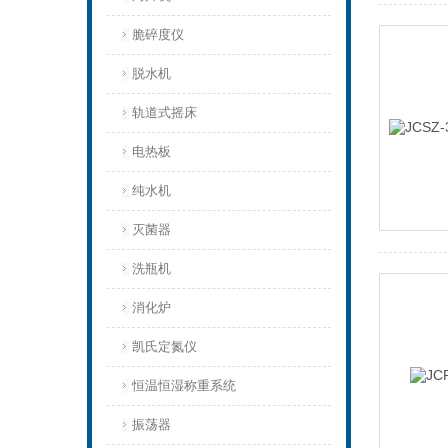
脆碎度仪
脱水机
轨道式摇床
电热板
纯水机
灭菌器
洗瓶机
消化炉
凯氏定氮仪
恒温恒湿称重系统
振荡器