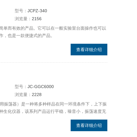
型号：
JCPZ-340
浏览量：
2156
简单而有效的产品。它可以在一般实验室台面操作也可以
作，也是一款便捷式的产品。
查看详细介绍
型号：
JC-GGC6000
浏览量：
2228
调速多用振荡器）是一种将多种样品在同一环境条件下，上下振
种生化仪器，该系列产品运行平稳，噪音小，振荡速度无
定制专用夹具），可配多种三角瓶、试剂瓶、分液漏斗，
查看详细介绍
教学、微生物及医学等行业研究和生产中的常见设备。