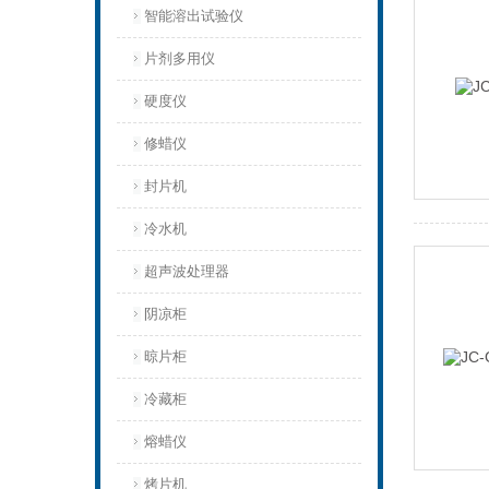
智能溶出试验仪
片剂多用仪
硬度仪
修蜡仪
封片机
冷水机
超声波处理器
阴凉柜
晾片柜
冷藏柜
熔蜡仪
烤片机