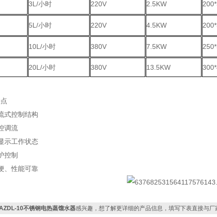
3L/小时
220V
2.5KW
200
5L/小时
220V
4.5KW
200
10L/小时
380V
7.5KW
250
20L/小时
380V
13.5KW
300
特点
流式控制结构
控调流
显示工作状态
护控制
便、性能可靠
YAZDL-10不锈钢电热蒸馏水器
感兴趣，想了解更详细的产品信息，填写下表直接与厂