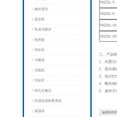
YAZDL-3
脆碎度仪
YAZDL-5
脱水机
YAZDL-10
轨道式摇床
YAZDL-20
电热板
纯水机
三、产品
灭菌器
1、内置分
2、双向易
洗瓶机
3、指示灯
消化炉
4、断水保
凯氏定氮仪
5、操作方
恒温恒湿称重系统
振荡器
如果你对