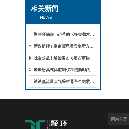
相关新闻
—— NEWS
聚创环保参与起草的《多参数水质分析仪》团标正式公布，促进国产仪器创新升级
新政解读 | 重金属环境安全新方案来了，聚焦5省21市！
社会公益 | 聚创集团向定西市捐赠检验检测仪器设备
谈谈恶臭气体监测仪在选购时的建议和指南
谈谈低流量大气采样器各个结构的特点
网站首页