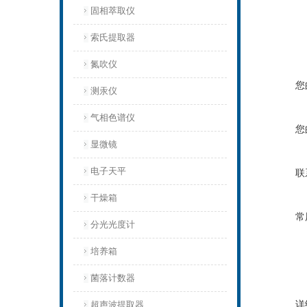
固相萃取仪
索氏提取器
氮吹仪
您
测汞仪
气相色谱仪
您
显微镜
电子天平
联
干燥箱
常
分光光度计
培养箱
菌落计数器
详
超声波提取器