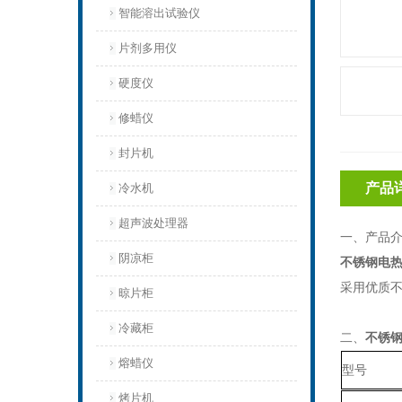
智能溶出试验仪
片剂多用仪
硬度仪
修蜡仪
封片机
产品
冷水机
超声波处理器
一、产品
阴凉柜
不锈钢电
采用优质
晾片柜
冷藏柜
二、
不锈
熔蜡仪
型号
烤片机