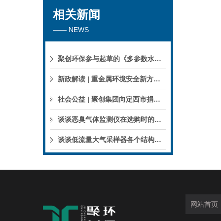
相关新闻
—— NEWS
聚创环保参与起草的《多参数水质分析仪》团标正式公布，促进国产仪器创新升级
新政解读 | 重金属环境安全新方案来了，聚焦5省21市！
社会公益 | 聚创集团向定西市捐赠检验检测仪器设备
谈谈恶臭气体监测仪在选购时的建议和指南
谈谈低流量大气采样器各个结构的特点
网站首页