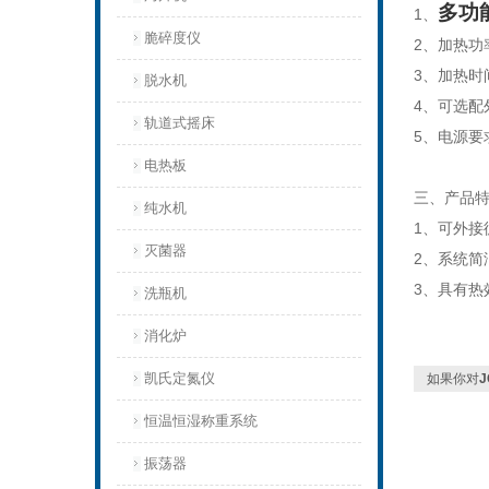
多功
1、
脆碎度仪
2、加热功
3、加热时
脱水机
4、可选配
轨道式摇床
5、电源要求
电热板
三、产品
纯水机
1、可外接
灭菌器
2、系统简
3、具有
洗瓶机
消化炉
凯氏定氮仪
如果你对
J
恒温恒湿称重系统
振荡器