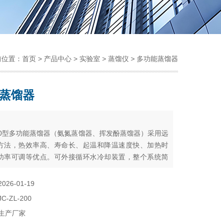
前位置：
首页
>
产品中心
>
实验室
>
蒸馏仪
> 多功能蒸馏器
蒸馏器
：
-200型多功能蒸馏器（氨氮蒸馏器、挥发酚蒸馏器）采用远
方法，热效率高、寿命长、起温和降温速度快、加热时
功率可调等优点。可外接循环水冷却装置，整个系统简
维护方便、使用可靠。可广泛应用于环保、化工、医
等行业需蒸馏的样品分析的前处理过程中。尤其适合氨
2026-01-19
酚等测定前的样品的蒸馏处理。
JC-ZL-200
生产厂家