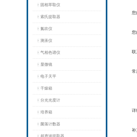
固相萃取仪
您
索氏提取器
氮吹仪
您
测汞仪
联
气相色谱仪
显微镜
常
电子天平
干燥箱
分光光度计
详
培养箱
菌落计数器
补
超声波提取器