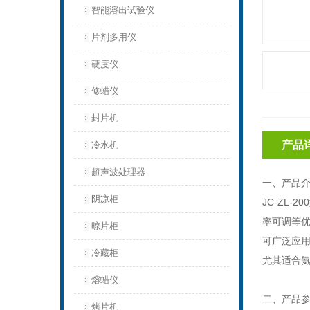
智能溶出试验仪
片剂多用仪
硬度仪
修蜡仪
封片机
产品
冷水机
超声波处理器
一、产品
阴凉柜
JC-ZL-20
率可调等
晾片柜
可广泛应
冷藏柜
尤其适合
熔蜡仪
二、产品
烤片机