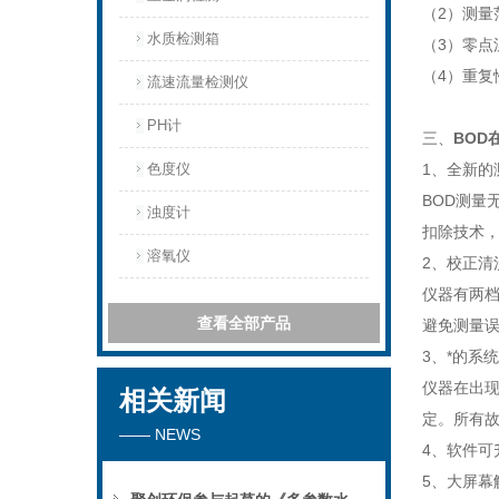
（2）测量范
水质检测箱
（3）零点
（4）重复
流速流量检测仪
PH计
三、
BOD
色度仪
1、全新的
BOD测
浊度计
扣除技术
溶氧仪
2、校正清
仪器有两
查看全部产品
避免测量
3、*的系
仪器在出
相关新闻
定。所有故
—— NEWS
4、软件可
5、大屏幕