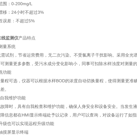
围：0-200mg/L
漂移：24小时不超过3%
性误差：不超过5%
在线监测仪
产品特点
测量系统
量无需试剂，节省运营费用，无二次污染。不受氯离子干扰影响。采用全光
，可测量更多参数，受污水成分变化影响小，同事可扣除水样浊度对测量
洗功能
档量程可选，仪器可以根据水样BOD的浓度自动切换量程，使得测量更准
误差。
统自我维护功能
现故障时，具有自我检查和维护功能，确保人身安全和设备安全。当发生
障信息都在HMI显示终端处予以记录，用户可以查询，对设备运行了如指
升级也可以实现远程升级功能
触摸屏显示终端