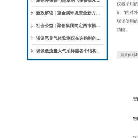
聚创环保参与起草的《多参数水质分析仪》团标正式公布，促进国产仪器创新升级
仪器采用的
6、*的对
新政解读 | 重金属环境安全新方案来了，聚焦5省21市！
现场使用的
社会公益 | 聚创集团向定西市捐赠检验检测仪器设备
功能。
谈谈恶臭气体监测仪在选购时的建议和指南
谈谈低流量大气采样器各个结构的特点
如果你对
您
您