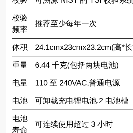
校验
可溯源 NIST 的 TSI 校验系
校验
推荐至少每年一次
频率
体积
24.1cmx23cmx23.2cm(
重量
6.44 千克(包括两块电池)
电量
110 至 240VAC,普通电源
电池
可卸载充电锂电池,2 电池槽
电池
可连续使用超过 3 小时
寿命