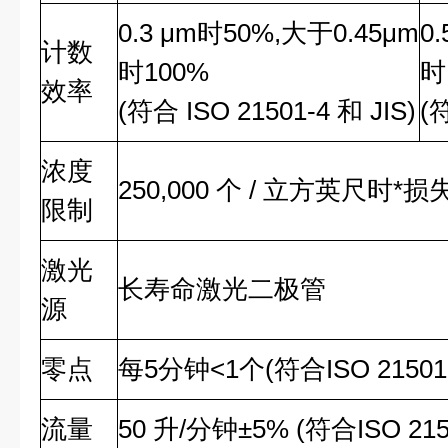
0.3 μm时50%,大于0.45μm
0
计数
时100%
时
效率
(符合 ISO 21501-4 和 JIS)
(
浓度
250,000 个 / 立方英尺时*损
限制
激光
长寿命激光二极管
源
零点
每5分钟<1个(符合ISO 21501-4
流量
50 升/分钟±5% (符合ISO 2150