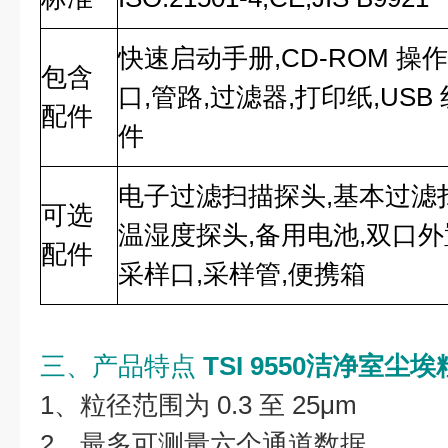
快速启动手册,CD-ROM 操
包含
口,管路,过滤器,打印纸,USB 线和
配件
件
电子过滤扫描探头,基本过滤扫描
可选
温湿度探头,备用电池,双口外
配件
采样口,采样管,便携箱
三、产品特点
TSI 9550洁净室尘
1、粒径范围为 0.3 至 25μm
2、最多可测量六个通道数据