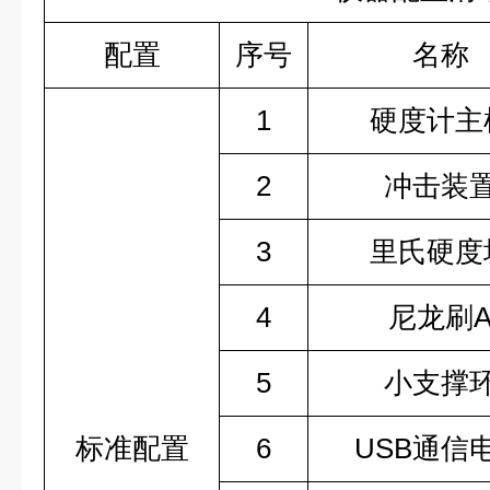
配置
序号
名称
1
硬度计主
2
冲击装
3
里氏硬度
4
尼龙刷
5
小支撑
标准配置
6
USB通信