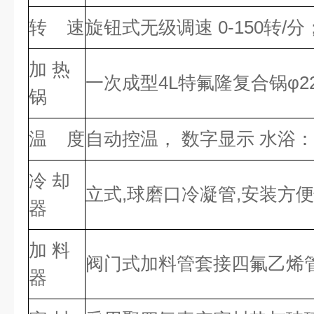
转 速
旋钮式无级调速 0-150转/分
加 热
一次成型4L特氟隆复合锅φ22×
锅
温 度
自动控温， 数字显示 水浴：室
冷 却
立式,球磨口冷凝管,安装方
器
加 料
阀门式加料管套接四氟乙烯
器