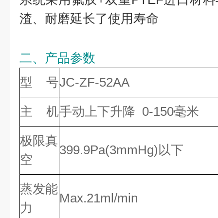
渣、耐磨延长了使用寿命
二、产品参数
型 号
JC-ZF-52AA
主 机
手动上下升降 0-150毫米
极限真
399.9Pa(3mmHg)以下
空
蒸发能
Max.21ml/min
力