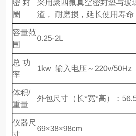
密 封
采用聚四氟真空密封垫与玻
圈
渣，
耐磨损，延长使用寿命
容量范
0.25-2L
围
总 功
1kw 输入电压～220v/50Hz
率
体积/
外包尺寸（长*宽*高）：56.5×48
重量
仪器尺
69×38×98cm
寸