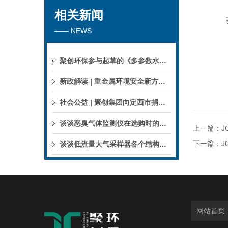
相关新闻
—— NEWS
聚创环保参与起草的《多参数水质分析仪》团标正式公布，促进国产仪器创新升级
新政解读 | 重金属环境安全新方案来了，聚焦5省21市！
社会公益 | 聚创集团向定西市捐赠检验检测仪器设备
谈谈恶臭气体监测仪在选购时的建议和指南
上一篇：
J
下一篇：
J
谈谈低流量大气采样器各个结构的特点
网站首页