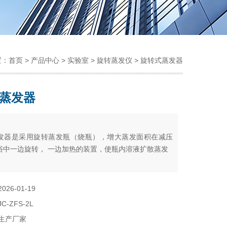
置：
首页
>
产品中心
>
实验室
>
旋转蒸发仪
> 旋转式蒸发器
蒸发器
：
发器是采用旋转蒸发瓶（烧瓶），增大蒸发面积在减压
浴中一边旋转， 一边加热的装置，使瓶内溶液扩散蒸发
2026-01-19
JC-ZFS-2L
生产厂家