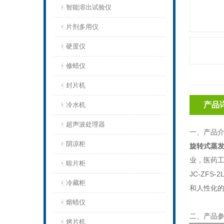
智能溶出试验仪
片剂多用仪
硬度仪
修蜡仪
封片机
产品
冷水机
超声波处理器
一、产品
阴凉柜
旋转式蒸
业，医药
晾片柜
JC-ZFS-2
冷藏柜
和人性化
熔蜡仪
二、产品
烤片机