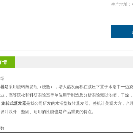
生产地址：
详情
介绍
发器
是采用旋转蒸发瓶（烧瓶），增大蒸发面积在减压下置于水浴中一边旋
工业，高等院校和科研实验室等单位用于制造及分析实验赖以浓缩，干燥
L
旋转式蒸发器
是我公司研发的水浴型旋转蒸发器。整机计美观大方，合
的设计以外，坚固、耐用的性能也是产品重要的特点。
参数