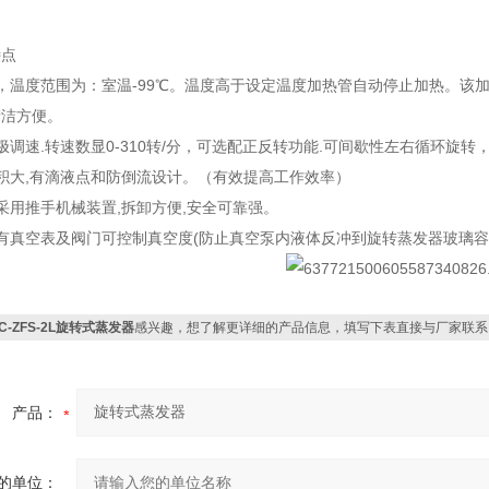
特点
，温度范围为：室温-99℃。温度高于设定温度加热管自动停止加热。该
清洁方便。
极调速.转速数显0-310转/分，可选配正反转功能.可间歇性左右循环旋
积大,有滴液点和防倒流设计。（有效提高工作效率）
采用推手机械装置,拆卸方便,安全可靠强。
有真空表及阀门可控制真空度(防止真空泵内液体反冲到旋转蒸发器玻璃容
C-ZFS-2L旋转式蒸发器
感兴趣，想了解更详细的产品信息，填写下表直接与厂家联系
产品：
的单位：