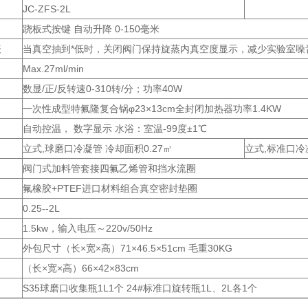
JC-ZFS-2L
跷板式按键 自动升降 0-150毫米
表
当真空抽到*低时，关闭阀门保持旋蒸内真空度显示，减少实验室噪
Max.27ml/min
数显/正/反转速0-310转/分；功率40W
一次性成型特氟隆复合锅φ23×13cm全封闭加热器功率1.4KW
自动控温， 数字显示 水浴：室温-99度±1℃
立式,球磨口冷凝管 冷却面积0.27㎡
立式,标准口冷
阀门式加料管套接四氟乙烯管和挡水流圈
氟橡胶+PTEF进口材料组合真空密封垫圈
0.25--2L
1.5kw，输入电压～220v/50Hz
外包尺寸（长×宽×高）71×46.5×51cm 毛重30KG
（长×宽×高）66×42×83cm
S35球磨口收集瓶1L1个 24#标准口旋转瓶1L、2L各1个