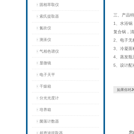
固相萃取仪
三、产品
索氏提取器
1、水浴锅
氮吹仪
复合锅，
测汞仪
2、电子无
3、冷凝面
气相色谱仪
4、蒸发瓶
显微镜
5、设计配
电子天平
干燥箱
如果你对
J
分光光度计
培养箱
菌落计数器
您
超声波提取器