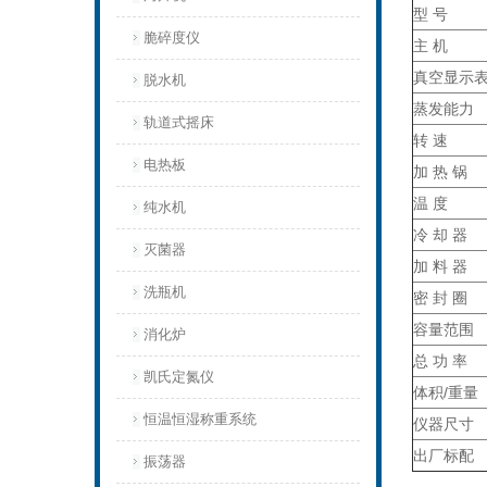
型 号
脆碎度仪
主 机
真空显示
脱水机
蒸发能力
轨道式摇床
转 速
电热板
加 热 锅
温 度
纯水机
冷 却 器
灭菌器
加 料 器
洗瓶机
密 封 圈
容量范围
消化炉
总 功 率
凯氏定氮仪
体积/重量
恒温恒湿称重系统
仪器尺寸
出厂标配
振荡器